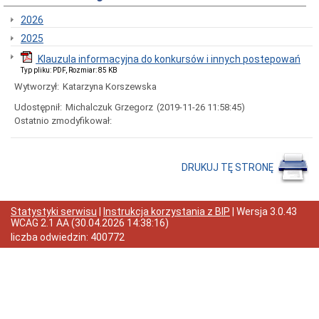
postępowań
2026
Aktualne
przetargi
2025
Zakończone
Klauzula informacyjna do konkursów i innych postepowań
przetargi
Typ pliku: PDF, Rozmiar: 85 KB
Szacowanie
Wytworzył:
Katarzyna Korszewska
wartości
zamówia
Udostępnił:
Michalczuk Grzegorz
(2019-11-26 11:58:45)
e-
Ostatnio zmodyfikował:
Zdrowie
Zamówienia
do
DRUKUJ TĘ STRONĘ
130
tys.
zł
Aktualne
Statystyki serwisu
|
Instrukcja korzystania z BIP
| Wersja
3.0.43
Zamówienia
WCAG 2.1 AA
(
30.04.2026 14:38:16
)
Zakończone
liczba odwiedzin:
400772
Zamówienia
Przetargi
Publiczne
Aktualne
Przetargi