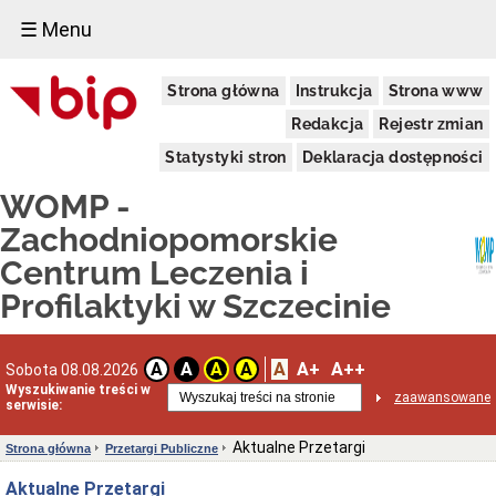
☰ Menu
Informacje
Strona główna
Instrukcja
Strona www
ogólne
Dane
Redakcja
Rejestr zmian
adresowe
Statystyki stron
Deklaracja dostępności
Funkcje
i
WOMP -
zadania
Statut
Zachodniopomorskie
prawny
Centrum Leczenia i
Organy,
kompetencje
Profilaktyki w Szczecinie
Siedziba
Majątek
A
A+
A++
A
A
A
A
Sobota 08.08.2026
Regulamin
organizacyjny
Wyszukiwanie treści w
zaawansowane
WOMP-
serwisie:
ZCLiP
Aktualne Przetargi
Zamówienia
Strona główna
Przetargi Publiczne
Publiczne
Aktualne Przetargi
Plany