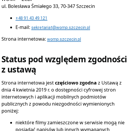
Zakończone
Przetargi
ul. Bolesława Śmiałego 33, 70-347 Szczecin
Publiczne
Bezprzetargowe
+48 91 43 49 121
zbycie
aktywów
E-mail:
sekretariat@womp.szczecin.pl
trwałych
Aktualne
Strona internetowa:
womp.szczecin.pl
rokowania
Zakończone
rokowania
Status pod względem zgodności
Konkursy
z ustawą
Aktualne
Konkursy
Zakończone
Strona internetowa jest
częściowo zgodna
z Ustawą z
konkursy
dnia 4 kwietnia 2019 r. o dostępności cyfrowej stron
Oferty
Pracy
internetowych i aplikacji mobilnych podmiotów
Aktualne
publicznych z powodu niezgodności wymienionych
Oferty
poniżej:
Pracy
Zakończone
niektóre filmy zamieszczone w serwisie mogą nie
Oferty
Pracy
posiadać napisów lub innych wymaganych