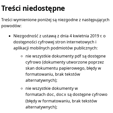
BIP
Treści niedostępne
Dostęp
do
Informacji
Treści wymienione poniżej są niezgodne z następujących
Publicznej
powodów:
nie
udostępnianej
w
Niezgodność z ustawą z dnia 4 kwietnia 2019 r. o
BIP
dostępności cyfrowej stron internetowych i
Udostępnione
aplikacji mobilnych podmiotów publicznych:
Informacje
nie wszystkie dokumenty pdf są dostępne
cyfrowo (dokumenty utworzone poprzez
skan dokumentu papierowego, błędy w
formatowaniu, brak tekstów
alternatywnych);
nie wszystkie dokumenty w
formatach
,
są dostępne cyfrowo
doc
docx
(błędy w formatowaniu, brak tekstów
alternatywnych);