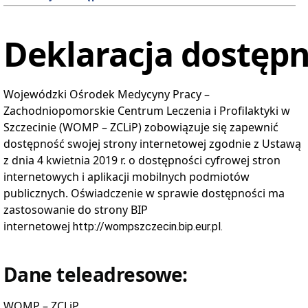
postępowań
Aktualne
przetargi
Deklaracja dostępn
Zakończone
przetargi
Szacowanie
wartości
Wojewódzki Ośrodek Medycyny Pracy –
zamówia
Zachodniopomorskie Centrum Leczenia i Profilaktyki w
e-
Zdrowie
Szczecinie (WOMP – ZCLiP)
zobowiązuje się zapewnić
Zamówienia
dostępność swojej strony internetowej zgodnie z Ustawą
do
z dnia 4 kwietnia 2019 r. o dostępności cyfrowej stron
130
tys.
internetowych i aplikacji mobilnych podmiotów
zł
publicznych. Oświadczenie w sprawie dostępności ma
Aktualne
zastosowanie do strony BIP
Zamówienia
internetowej
http://wompszczecin.bip.eur.pl.
Zakończone
Zamówienia
Przetargi
Publiczne
Dane teleadresowe:
Aktualne
Przetargi
WOMP – ZCLiP