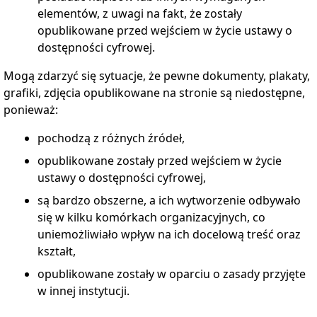
Deklaracja
elementów, z uwagi na fakt, że zostały
dostępności
opublikowane przed wejściem w życie ustawy o
Deklaracja
dostępności
dostępności cyfrowej.
Raport
Mogą zdarzyć się sytuacje, że pewne dokumenty, plakaty,
o
stanie
grafiki, zdjęcia opublikowane na stronie są niedostępne,
zapewnienia
ponieważ:
dostępności
podmiotu
publicznego
pochodzą z różnych źródeł,
Biuletyn
Informacji
opublikowane zostały przed wejściem w życie
Publicznej
ustawy o dostępności cyfrowej,
Polityka
Prywatności
są bardzo obszerne, a ich wytworzenie odbywało
Redakcja
się w kilku komórkach organizacyjnych, co
Biuletynu
uniemożliwiało wpływ na ich docelową treść oraz
Dostęp
kształt,
do
Informacji
opublikowane zostały w oparciu o zasady przyjęte
Publicznej
w innej instytucji.
Instrukcja
korzystania
z