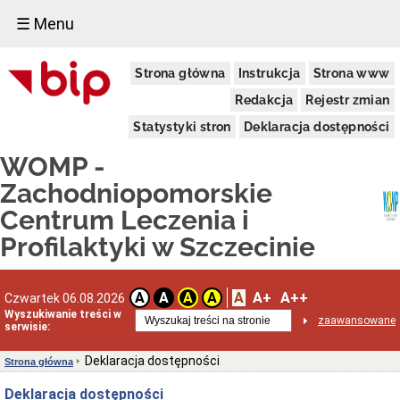
☰ Menu
Informacje
Strona główna
Instrukcja
Strona www
ogólne
Dane
Redakcja
Rejestr zmian
adresowe
Statystyki stron
Deklaracja dostępności
Funkcje
i
WOMP -
zadania
Statut
Zachodniopomorskie
prawny
Centrum Leczenia i
Organy,
kompetencje
Profilaktyki w Szczecinie
Siedziba
Majątek
A
A+
A++
A
A
A
A
Czwartek 06.08.2026
Regulamin
organizacyjny
Wyszukiwanie treści w
zaawansowane
WOMP-
serwisie:
ZCLiP
Deklaracja dostępności
Zamówienia
Strona główna
Publiczne
Deklaracja dostępności
Plany